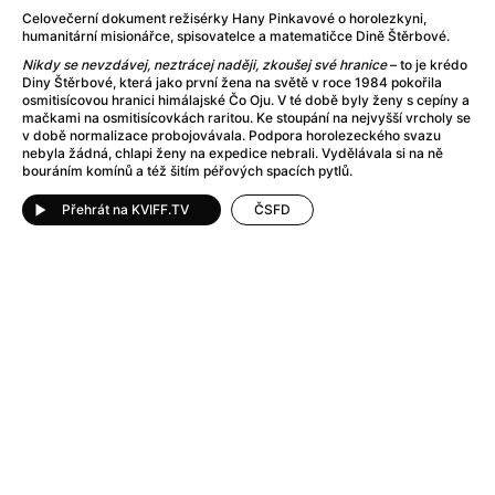
After Party
(2024)
Celovečerní dokument režisérky Hany Pinkavové o horolezkyni,
Aftersun
(2022)
humanitární misionářce, spisovatelce a matematičce Dině Štěrbové.
Agent Čuník
(2024)
Nikdy se nevzdávej, neztrácej naději, zkoušej své hranice
– to je krédo
Agenti štěstí
(2024)
Diny Štěrbové, která jako první žena na světě v roce 1984 pokořila
osmitisícovou hranici himálajské Čo Oju. V té době byly ženy s cepíny a
Air: Zrození legendy
(2023)
mačkami na osmitisícovkách raritou. Ke stoupání na nejvyšší vrcholy se
Ale mami!
(2025)
v době normalizace probojovávala. Podpora horolezeckého svazu
nebyla žádná, chlapi ženy na expedice nebrali. Vydělávala si na ně
Alemánie
(2023)
bouráním komínů a též šitím péřových spacích pytlů.
Alma a Oskar
(2023)
Přehrát na KVIFF.TV
ČSFD
Alpy
(2011)
Aluna
(2012)
Ambulance
(2022)
Amélie z Montmartru
(2001)
Americké psycho
(2000)
Amerikánka
(2024)
Anatomie pádu
(2023)
Annette
(2021)
Anora
(2024)
Ant-Man a Wasp: Quantumania
(2023)
Antonio Sanchez & Birdman
(2014)