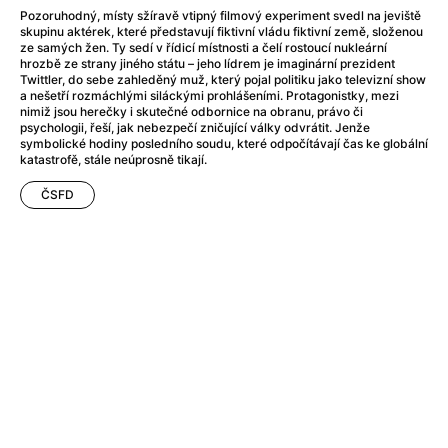
After Party
(2024)
Pozoruhodný, místy sžíravě vtipný filmový experiment svedl na jeviště
Aftersun
(2022)
skupinu aktérek, které představují fiktivní vládu fiktivní země, složenou
ze samých žen. Ty sedí v řídicí místnosti a čelí rostoucí nukleární
Agent Čuník
(2024)
hrozbě ze strany jiného státu – jeho lídrem je imaginární prezident
Agenti štěstí
(2024)
Twittler, do sebe zahleděný muž, který pojal politiku jako televizní show
a nešetří rozmáchlými siláckými prohlášeními. Protagonistky, mezi
Air: Zrození legendy
(2023)
nimiž jsou herečky i skutečné odbornice na obranu, právo či
Ale mami!
(2025)
psychologii, řeší, jak nebezpečí zničující války odvrátit. Jenže
symbolické hodiny posledního soudu, které odpočítávají čas ke globální
Alemánie
(2023)
katastrofě, stále neúprosně tikají.
Alma a Oskar
(2023)
Alpy
(2011)
ČSFD
Aluna
(2012)
Ambulance
(2022)
Amélie z Montmartru
(2001)
Americké psycho
(2000)
Amerikánka
(2024)
Anatomie pádu
(2023)
Annette
(2021)
Anora
(2024)
Ant-Man a Wasp: Quantumania
(2023)
Antonio Sanchez & Birdman
(2014)