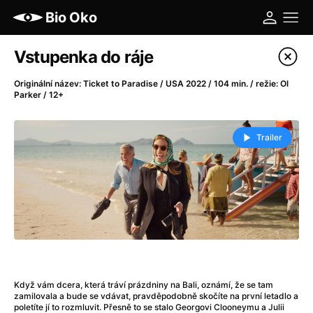
Bio Oko
Katalog filmů
Vstupenka do ráje
Filtrovat program
Originální název: Ticket to Paradise / USA 2022 / 104 min. / režie: Ol
Parker / 12+
A
-
Trailer
A máme, co jsme chtěli
(2023)
A pak přišla láska...
(2022)
Aalto: Architektura emocí
(2020)
ABBA: The Movie - Fan Event
(1977)
Ada
(2021)
Adam Ondra: Posunout hranice
(2022)
Addamsova rodina 2
(2021)
AeroPress Movie
(2018)
Když vám dcera, která tráví prázdniny na Bali, oznámí, že se tam
zamilovala a bude se vdávat, pravděpodobně skočíte na první letadlo a
Africká jízda
(2022)
poletíte jí to rozmluvit. Přesně to se stalo Georgovi Clooneymu a Julii