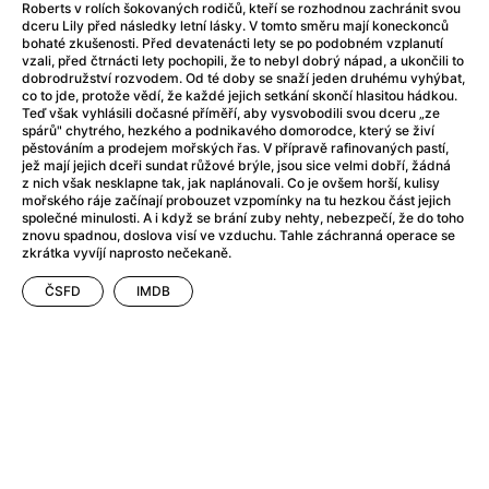
After Party
(2024)
Roberts v rolích šokovaných rodičů, kteří se rozhodnou zachránit svou
dceru Lily před následky letní lásky. V tomto směru mají koneckonců
Aftersun
(2022)
bohaté zkušenosti. Před devatenácti lety se po podobném vzplanutí
Agent Čuník
(2024)
vzali, před čtrnácti lety pochopili, že to nebyl dobrý nápad, a ukončili to
dobrodružství rozvodem. Od té doby se snaží jeden druhému vyhýbat,
Agenti štěstí
(2024)
co to jde, protože vědí, že každé jejich setkání skončí hlasitou hádkou.
Air: Zrození legendy
(2023)
Teď však vyhlásili dočasné příměří, aby vysvobodili svou dceru „ze
spárů" chytrého, hezkého a podnikavého domorodce, který se živí
Ale mami!
(2025)
pěstováním a prodejem mořských řas. V přípravě rafinovaných pastí,
Alemánie
(2023)
jež mají jejich dceři sundat růžové brýle, jsou sice velmi dobří, žádná
z nich však nesklapne tak, jak naplánovali. Co je ovšem horší, kulisy
Alma a Oskar
(2023)
mořského ráje začínají probouzet vzpomínky na tu hezkou část jejich
Alpy
(2011)
společné minulosti. A i když se brání zuby nehty, nebezpečí, že do toho
znovu spadnou, doslova visí ve vzduchu. Tahle záchranná operace se
Aluna
(2012)
zkrátka vyvíjí naprosto nečekaně.
Ambulance
(2022)
Amélie z Montmartru
(2001)
ČSFD
IMDB
Americké psycho
(2000)
Amerikánka
(2024)
Anatomie pádu
(2023)
Annette
(2021)
Anora
(2024)
Ant-Man a Wasp: Quantumania
(2023)
Antonio Sanchez & Birdman
(2014)