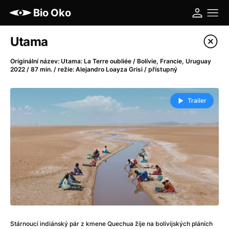
Bio Oko
Katalog filmů
Utama
Filtrovat program
Originální název: Utama: La Terre oubliée / Bolívie, Francie, Uruguay
2022 / 87 min. / režie: Alejandro Loayza Grisi / přístupný
A
-
Trailer
A máme, co jsme chtěli
(2023)
A pak přišla láska...
(2022)
Aalto: Architektura emocí
(2020)
ABBA: The Movie - Fan Event
(1977)
Ada
(2021)
Adam Ondra: Posunout hranice
(2022)
Addamsova rodina 2
(2021)
AeroPress Movie
(2018)
Africká jízda
(2022)
Stárnoucí indiánský pár z kmene Quechua žije na bolivijských pláních