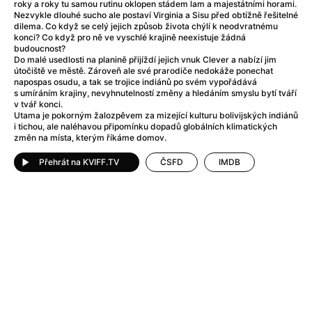
After Party
(2024)
roky a roky tu samou rutinu oklopen stádem lam a majestátními horami.
Nezvykle dlouhé sucho ale postaví Virginia a Sisu před obtížně řešitelné
Aftersun
(2022)
dilema. Co když se celý jejich způsob života chýlí k neodvratnému
Agent Čuník
(2024)
konci? Co když pro ně ve vyschlé krajině neexistuje žádná
budoucnost?
Agenti štěstí
(2024)
Do malé usedlosti na planině přijíždí jejich vnuk Clever a nabízí jim
Air: Zrození legendy
(2023)
útočiště ve městě. Zároveň ale své prarodiče nedokáže ponechat
napospas osudu, a tak se trojice indiánů po svém vypořádává
Ale mami!
(2025)
s umíráním krajiny, nevyhnutelností změny a hledáním smyslu bytí tváří
Alemánie
(2023)
v tvář konci.
Utama je pokorným žalozpěvem za mizející kulturu bolivijských indiánů
Alma a Oskar
(2023)
i tichou, ale naléhavou připomínku dopadů globálních klimatických
Alpy
(2011)
změn na místa, kterým říkáme domov.
Aluna
(2012)
Přehrát na KVIFF.TV
ČSFD
IMDB
Ambulance
(2022)
Amélie z Montmartru
(2001)
Americké psycho
(2000)
Amerikánka
(2024)
Anatomie pádu
(2023)
Annette
(2021)
Anora
(2024)
Ant-Man a Wasp: Quantumania
(2023)
Antonio Sanchez & Birdman
(2014)