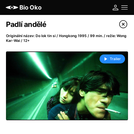
Bio Oko
Katalog filmů
Padlí andělé
Filtrovat program
Originální název: Do lok tin si / Hongkong 1995 / 99 min. / režie: Wong
Kar-Wai / 12+
A
-
Trailer
A máme, co jsme chtěli
(2023)
A pak přišla láska...
(2022)
Aalto: Architektura emocí
(2020)
ABBA: The Movie - Fan Event
(1977)
Ada
(2021)
Adam Ondra: Posunout hranice
(2022)
Addamsova rodina 2
(2021)
AeroPress Movie
(2018)
Africká jízda
(2022)