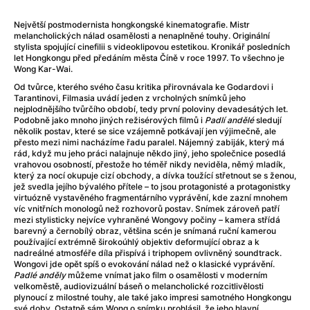
After Party
(2024)
Aftersun
(2022)
Největší postmodernista hongkongské kinematografie. Mistr
Agent Čuník
(2024)
melancholických nálad osamělosti a nenaplněné touhy. Originální
stylista spojující cinefilii s videoklipovou estetikou. Kronikář posledních
Agenti štěstí
(2024)
let Hongkongu před předáním města Číně v roce 1997. To všechno je
Air: Zrození legendy
(2023)
Wong Kar-Wai.
Ale mami!
(2025)
Od tvůrce, kterého svého času kritika přirovnávala ke Godardovi i
Tarantinovi, Filmasia uvádí jeden z vrcholných snímků jeho
Alemánie
(2023)
nejplodnějšího tvůrčího období, tedy první poloviny devadesátých let.
Alma a Oskar
(2023)
Podobně jako mnoho jiných režisérových filmů i
Padlí andělé
sledují
několik postav, které se sice vzájemně potkávají jen výjimečně, ale
Alpy
(2011)
přesto mezi nimi nacházíme řadu paralel. Nájemný zabiják, který má
Aluna
(2012)
rád, když mu jeho práci nalajnuje někdo jiný, jeho společnice posedlá
vrahovou osobností, přestože ho téměř nikdy neviděla, němý mladík,
Ambulance
(2022)
který za nocí okupuje cizí obchody, a dívka toužící střetnout se s ženou,
Amélie z Montmartru
(2001)
jež svedla jejího bývalého přítele – to jsou protagonisté a protagonistky
virtuózně vystavěného fragmentárního vyprávění, kde zazní mnohem
Americké psycho
(2000)
víc vnitřních monologů než rozhovorů postav. Snímek zároveň patří
Amerikánka
(2024)
mezi stylisticky nejvíce vyhraněné Wongovy počiny – kamera střídá
barevný a černobílý obraz, většina scén je snímaná ruční kamerou
Anatomie pádu
(2023)
používající extrémně širokoúhlý objektiv deformující obraz a k
Annette
(2021)
nadreálné atmosféře díla přispívá i triphopem ovlivněný soundtrack.
Wongovi jde opět spíš o evokování nálad než o klasické vyprávění.
Anora
(2024)
Padlé anděly
můžeme vnímat jako film o osamělosti v moderním
Ant-Man a Wasp: Quantumania
(2023)
velkoměstě, audiovizuální báseň o melancholické rozcitlivělosti
plynoucí z milostné touhy, ale také jako impresi samotného Hongkongu
Antonio Sanchez & Birdman
(2014)
své doby. Ostatně sám Wong o snímku prohlásil, že jeho hlavní