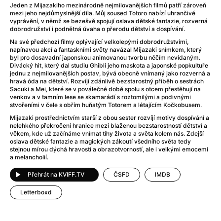
After Party
(2024)
Jeden z Mijazakiho mezinárodně nejmilovanějších filmů patří zároveň
Aftersun
(2022)
mezi jeho nejdůmyslnější díla. Můj soused Totoro nabízí uhrančivé
vyprávění, v němž se bezešvě spojují oslava dětské fantazie, rozverná
Agent Čuník
(2024)
dobrodružství i podnětná úvaha o přerodu dětství a dospívání.
Agenti štěstí
(2024)
Na své předchozí filmy oplývající velkolepými dobrodružstvími,
Air: Zrození legendy
(2023)
napínavou akcí a fantaskními světy navázal Mijazaki snímkem, který
byl pro dosavadní japonskou animovanou tvorbu něčím nevídaným.
Ale mami!
(2025)
Divácký hit, který dal studiu Ghibli jeho maskota a japonské popkultuře
Alemánie
(2023)
jednu z nejmilovanějších postav, bývá obecně vnímaný jako rozverná a
hravá óda na dětství. Rozvíjí zdánlivě bezstarostný příběh o sestrách
Alma a Oskar
(2023)
Sacuki a Mei, které se v poválečné době spolu s otcem přestěhují na
Alpy
(2011)
venkov a v tamním lese se skamarádí s roztomilými a podivnými
stvořeními v čele s obřím huňatým Totorem a létajícím Kočkobusem.
Aluna
(2012)
Mijazaki prostřednictvím starší z obou sester rozvíjí motivy dospívání a
Ambulance
(2022)
nelehkého překročení hranice mezi blaženou bezstarostností dětství a
Amélie z Montmartru
(2001)
věkem, kde už začínáme vnímat tíhy života a světa kolem nás. Zdejší
oslava dětské fantazie a magických zákoutí všedního světa tedy
Americké psycho
(2000)
stejnou mírou dýchá hravostí a obrazotvorností, ale i velkými emocemi
Amerikánka
(2024)
a melancholií.
Anatomie pádu
(2023)
Přehrát na KVIFF.TV
ČSFD
IMDB
Annette
(2021)
Anora
(2024)
Letterboxd
Ant-Man a Wasp: Quantumania
(2023)
Antonio Sanchez & Birdman
(2014)