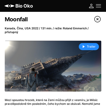
Bio Oko
Katalog filmů
Moonfall
Filtrovat program
Kanada, Čína, USA 2022 / 131 min. / režie: Roland Emmerich /
přístupný
A
-
Trailer
A máme, co jsme chtěli
(2023)
A pak přišla láska...
(2022)
Aalto: Architektura emocí
(2020)
ABBA: The Movie - Fan Event
(1977)
Ada
(2021)
Adam Ondra: Posunout hranice
(2022)
Addamsova rodina 2
(2021)
AeroPress Movie
(2018)
Mezi spoustou hrozeb, které na Zemi můžou přijít z vesmíru, je Měsíc
Africká jízda
(2022)
pravděpodobně tím posledním, čeho bychom se obávali. Nemohli jsme