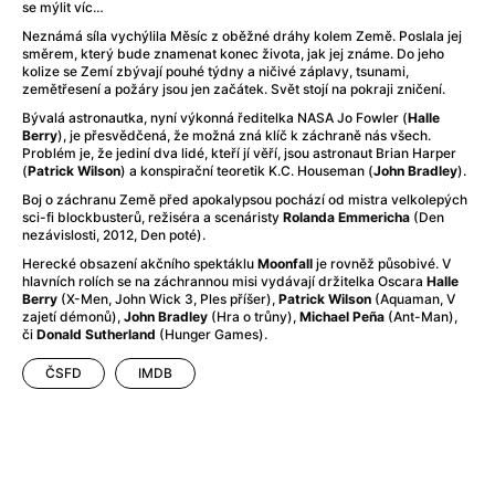
After Party
(2024)
se mýlit víc…
Aftersun
(2022)
Neznámá síla vychýlila Měsíc z oběžné dráhy kolem Země. Poslala jej
směrem, který bude znamenat konec života, jak jej známe. Do jeho
Agent Čuník
(2024)
kolize se Zemí zbývají pouhé týdny a ničivé záplavy, tsunami,
Agenti štěstí
(2024)
zemětřesení a požáry jsou jen začátek. Svět stojí na pokraji zničení.
Air: Zrození legendy
(2023)
Bývalá astronautka, nyní výkonná ředitelka NASA Jo Fowler (
Halle
Ale mami!
(2025)
Berry
), je přesvědčená, že možná zná klíč k záchraně nás všech.
Problém je, že jediní dva lidé, kteří jí věří, jsou astronaut Brian Harper
Alemánie
(2023)
(
Patrick Wilson
) a konspirační teoretik K.C. Houseman (
John Bradley
).
Alma a Oskar
(2023)
Boj o záchranu Země před apokalypsou pochází od mistra velkolepých
Alpy
(2011)
sci-fi blockbusterů, režiséra a scenáristy
Rolanda Emmericha
(Den
nezávislosti, 2012, Den poté).
Aluna
(2012)
Herecké obsazení akčního spektáklu
Moonfall
je rovněž působivé. V
Ambulance
(2022)
hlavních rolích se na záchrannou misi vydávají držitelka Oscara
Halle
Amélie z Montmartru
(2001)
Berry
(X-Men, John Wick 3, Ples příšer),
Patrick Wilson
(Aquaman, V
zajetí démonů),
John Bradley
(Hra o trůny),
Michael Peña
(Ant-Man),
Americké psycho
(2000)
či
Donald Sutherland
(Hunger Games).
Amerikánka
(2024)
Anatomie pádu
(2023)
ČSFD
IMDB
Annette
(2021)
Anora
(2024)
Ant-Man a Wasp: Quantumania
(2023)
Antonio Sanchez & Birdman
(2014)