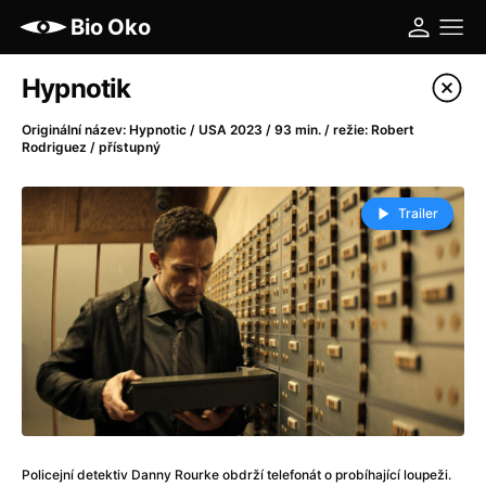
Bio Oko
Katalog filmů
Hypnotik
Filtrovat program
Originální název: Hypnotic / USA 2023 / 93 min. / režie: Robert
Rodriguez / přístupný
A
-
Trailer
A máme, co jsme chtěli
(2023)
A pak přišla láska...
(2022)
Aalto: Architektura emocí
(2020)
ABBA: The Movie - Fan Event
(1977)
Ada
(2021)
Adam Ondra: Posunout hranice
(2022)
Addamsova rodina 2
(2021)
AeroPress Movie
(2018)
Africká jízda
(2022)
Policejní detektiv Danny Rourke obdrží telefonát o probíhající loupeži.