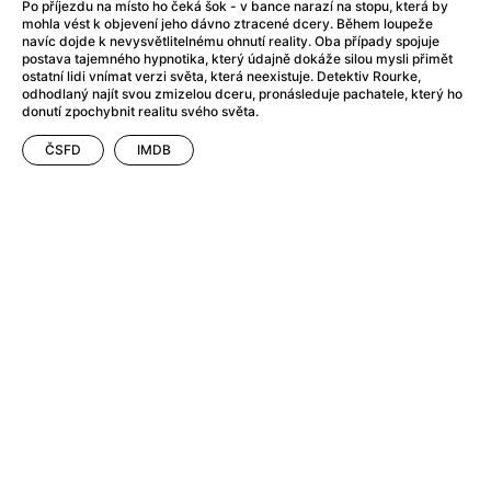
After Party
(2024)
Po příjezdu na místo ho čeká šok - v bance narazí na stopu, která by
mohla vést k objevení jeho dávno ztracené dcery. Během loupeže
Aftersun
(2022)
navíc dojde k nevysvětlitelnému ohnutí reality. Oba případy spojuje
Agent Čuník
(2024)
postava tajemného hypnotika, který údajně dokáže silou mysli přimět
ostatní lidi vnímat verzi světa, která neexistuje. Detektiv Rourke,
Agenti štěstí
(2024)
odhodlaný najít svou zmizelou dceru, pronásleduje pachatele, který ho
Air: Zrození legendy
(2023)
donutí zpochybnit realitu svého světa.
Ale mami!
(2025)
ČSFD
IMDB
Alemánie
(2023)
Alma a Oskar
(2023)
Alpy
(2011)
Aluna
(2012)
Ambulance
(2022)
Amélie z Montmartru
(2001)
Americké psycho
(2000)
Amerikánka
(2024)
Anatomie pádu
(2023)
Annette
(2021)
Anora
(2024)
Ant-Man a Wasp: Quantumania
(2023)
Antonio Sanchez & Birdman
(2014)