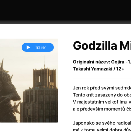
Godzilla 
Trailer
Originální název: Gojira -1
Takashi Yamazaki / 12+
 festivaly
Řazení dle abecedy
Jen rok před svými sedmde
Tentokrát zasazený do obd
V majestátním velkofilmu 
ale především momentů či
ěstí
(2024)
Annette
(2021)
Japonsko se svého radioak
zení legendy
(2023)
Anora
(2024)
má k tomu velmi dobrý důvo