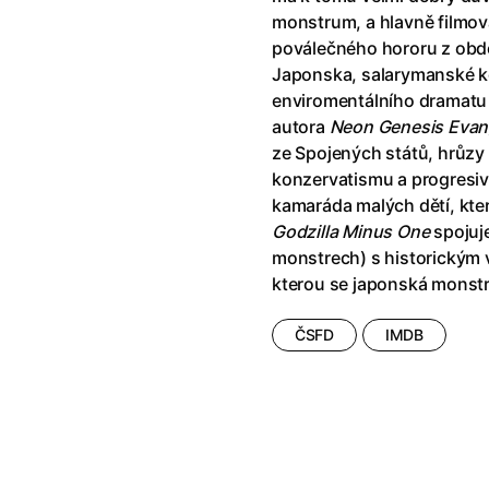
!
(2025)
Ant-Man a Wasp: Quantumania
monstrum, a hlavně filmov
e
(2023)
Antonio Sanchez & Birdman
(20
poválečného hororu z obd
skar
(2023)
Apokalypsa: Final Cut
(1979)
Japonska, salarymanské ko
1)
Appofeniacs
(2025)
enviromentálního dramatu
012)
Architekt
(2025)
autora
Neon Genesis Evan
ce
(2022)
Architektura ČSSR 58–89
(2024
ze Spojených států, hrůzy v
 Montmartru
(2001)
Arco
(2025)
konzervatismu a progresiv
é psycho
(2000)
Argylle: Tajný agent
(2024)
kamaráda malých dětí, kter
nka
(2024)
Arrietty ze světa půjčovníčků
(2
Godzilla Minus One
spojuj
e pádu
(2023)
Arvéd
(2022)
monstrech) s historickým 
kterou se japonská monstr
ČSFD
IMDB