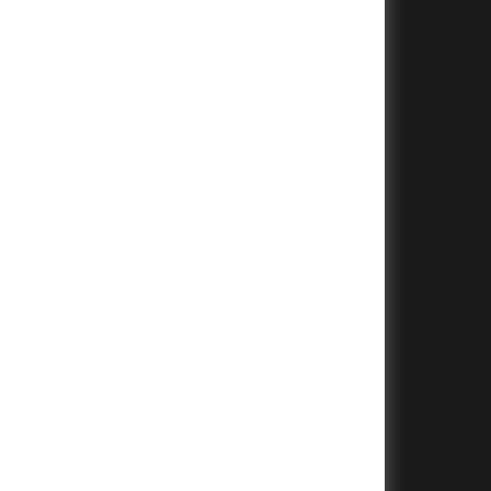
+
+
+
+