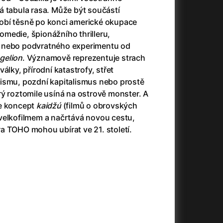
(2023)
Audience | NT Live
(2013)
á tabula rasa. Může být součástí
14)
Avatar
(2009)
obí těsně po konci americké okupace
Avatar: Oheň a popel
(2025)
medie, špionážního thrilleru,
Avatar: The Way of Water
(2022)
 nebo podvratného experimentu od
Až na konec světa
(2024)
gelion
. Významově reprezentuje strach
)
Až na věky
(2024)
álky, přírodní katastrofy, střet
Až přijde kocour
(1963)
ismu, pozdní kapitalismus nebo prostě
Aznavour
(2024)
ý roztomile usíná na ostrově monster. A
010)
e koncept
kaidžú
(filmů o obrovských
velkofilmem a načrtává novou cestu,
a TOHO mohou ubírat ve 21. století.
+
+