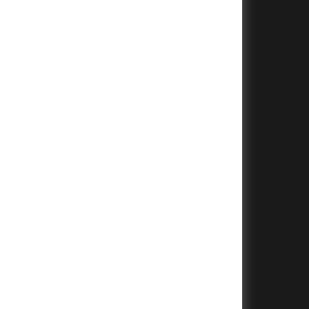
+
+
+
+