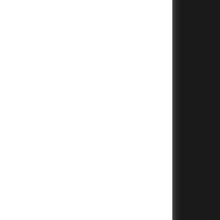
+
+
+
+
+