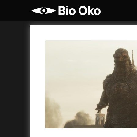
Bio Oko
Katalog filmů
Bio Oko
Cykly a
A
A máme, co jsme chtěli
(2023)
Agenti št
A pak přišla láska...
(2022)
Air: Zro