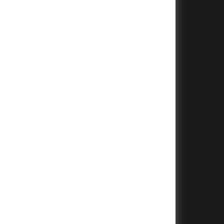
+
+
+
+