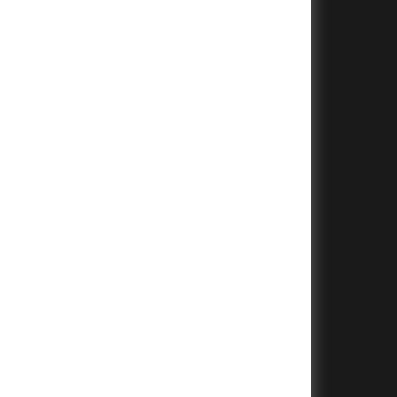
+
+
+
+