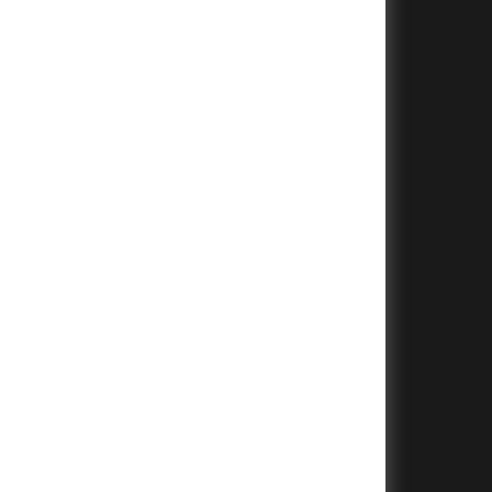
+
+
+
+