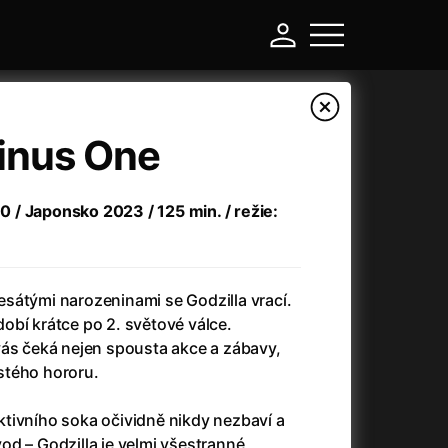
Minus One
.0 / Japonsko 2023 / 125 min. / režie:
sátými narozeninami se Godzilla vrací.
obí krátce po 2. světové válce.
vás čeká nejen spousta akce a zábavy,
-
stého hororu.
Asteroid City
(2023)
tivního soka očividně nikdy nezbaví a
Atlas ptáků
(2021)
d – Godzilla je velmi všestranné