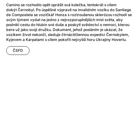
After Party
(2024)
Camino se rozhodlo opět oprášit svá kolečka, tentokrát s cílem
Aftersun
(2022)
dobýt Černobyl. Po úspěšné výpravě na invalidním vozíku do Santiaga
de Compostela se vozíčkář Honza s roztroušenou sklerózou rozhodl se
Agent Čuník
(2024)
svým týmem vydat na jedno z nejrozporuplnějších míst světa, aby
Agenti štěstí
(2024)
podnikl cestu do hlubin své duše a poskytl svědectví o nemoci, kterou
bere už jako svoji družku. Dokument, jehož posláním je ukázat, že
Air: Zrození legendy
(2023)
vozíkem život nekončí, sleduje čtrnáctičlennou expedici Černobylem,
Ale mami!
(2025)
Kyjevem a Karpatami s cílem pokořit nejvyšší horu Ukrajiny Hoverlu.
Alemánie
(2023)
ČSFD
Alma a Oskar
(2023)
Alpy
(2011)
Aluna
(2012)
Ambulance
(2022)
Amélie z Montmartru
(2001)
Americké psycho
(2000)
Amerikánka
(2024)
Anatomie pádu
(2023)
Annette
(2021)
Anora
(2024)
Ant-Man a Wasp: Quantumania
(2023)
Antonio Sanchez & Birdman
(2014)