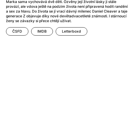
After Party
(2024)
Marka sama vychovává dvě děti. Ozvěny její životní lásky ji stále
provází, ale vdova ještě na podzim života není připravená hodit randění
Aftersun
(2022)
a sex za hlavu. Do života se jí vrací dávný milenec Daniel Cleaver a taje
Agent Čuník
(2024)
generace Z objevuje díky nové devětadvacetileté známosti. I stárnoucí
ženy se závazky si přece chtějí užívat.
Agenti štěstí
(2024)
Air: Zrození legendy
(2023)
ČSFD
IMDB
Letterboxd
Ale mami!
(2025)
Alemánie
(2023)
Alma a Oskar
(2023)
Alpy
(2011)
Aluna
(2012)
Ambulance
(2022)
Amélie z Montmartru
(2001)
Americké psycho
(2000)
Amerikánka
(2024)
Anatomie pádu
(2023)
Annette
(2021)
Anora
(2024)
Ant-Man a Wasp: Quantumania
(2023)
Antonio Sanchez & Birdman
(2014)