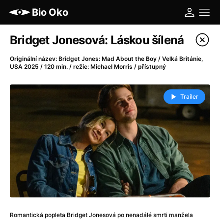
Bio Oko
Katalog filmů
Bridget Jonesová: Láskou šílená
Filtrovat program
Originální název: Bridget Jones: Mad About the Boy / Velká Británie,
USA 2025 / 120 min. / režie: Michael Morris / přístupný
A
-
Trailer
A máme, co jsme chtěli
(2023)
A pak přišla láska...
(2022)
Aalto: Architektura emocí
(2020)
ABBA: The Movie - Fan Event
(1977)
Ada
(2021)
Adam Ondra: Posunout hranice
(2022)
Addamsova rodina 2
(2021)
AeroPress Movie
(2018)
Africká jízda
(2022)
Romantická popleta Bridget Jonesová po nenadálé smrti manžela