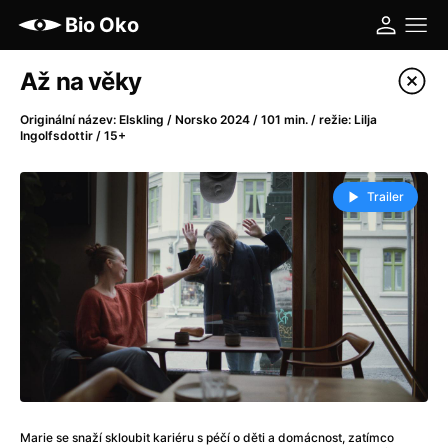
Bio Oko
Katalog filmů
Až na věky
Filtrovat program
Originální název: Elskling / Norsko 2024 / 101 min. / režie: Lilja
Ingolfsdottir / 15+
A
-
Trailer
A máme, co jsme chtěli
(2023)
A pak přišla láska...
(2022)
Aalto: Architektura emocí
(2020)
ABBA: The Movie - Fan Event
(1977)
Ada
(2021)
Adam Ondra: Posunout hranice
(2022)
Addamsova rodina 2
(2021)
AeroPress Movie
(2018)
Africká jízda
(2022)
Marie se snaží skloubit kariéru s péčí o děti a domácnost, zatímco