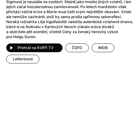
After Party
(2024)
Sigmund je neustále na cestách. Stejně jako mnoho jiných vztahů, i ten
jejich začal bezstarostnou zamilovaností. Po letech manželství však
Aftersun
(2022)
přichází vážná krize a Marie musí čelit svým největším obavám. Vztah
Agent Čuník
(2024)
ale nemůže zachránit, aniž by sama prošla upřímnou sebereflexí.
Norská režisérka Lilja Ingolfsdottir natočila autentické vztahové drama,
Agenti štěstí
(2024)
které si na festivalu v Karlových Varech získalo srdce diváků
Air: Zrození legendy
(2023)
a obdrželo pět ocenění, včetně Ceny za ženský herecký výkon
pro Helgu Guren.
Ale mami!
(2025)
Alemánie
(2023)
Přehrát na KVIFF.TV
ČSFD
IMDB
Alma a Oskar
(2023)
Letterboxd
Alpy
(2011)
Aluna
(2012)
Ambulance
(2022)
Amélie z Montmartru
(2001)
Americké psycho
(2000)
Amerikánka
(2024)
Anatomie pádu
(2023)
Annette
(2021)
Anora
(2024)
Ant-Man a Wasp: Quantumania
(2023)
Antonio Sanchez & Birdman
(2014)