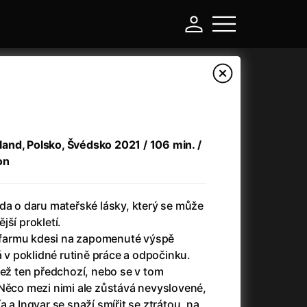
sland, Polsko, Švédsko 2021 / 106 min. /
on
da o daru mateřské lásky, který se může
jší prokletí.
čí farmu kdesi na zapomenuté výspě
-
á v poklidné rutině práce a odpočinku.
než ten předchozí, nebo se v tom
Asteroid City
(2023)
 Něco mezi nimi ale zůstává nevyslovené,
Atlas ptáků
(2021)
 a Ingvar se snaží smířit se ztrátou, na