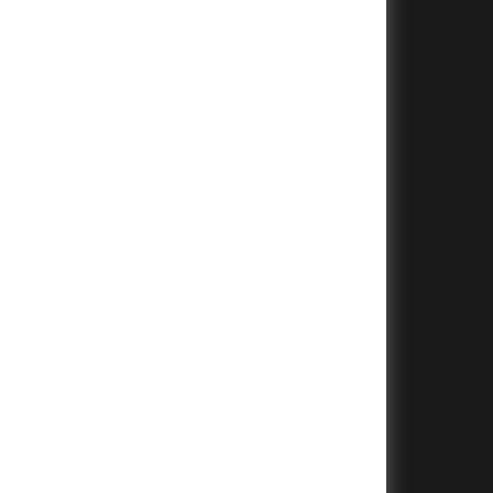
+
+
+
+