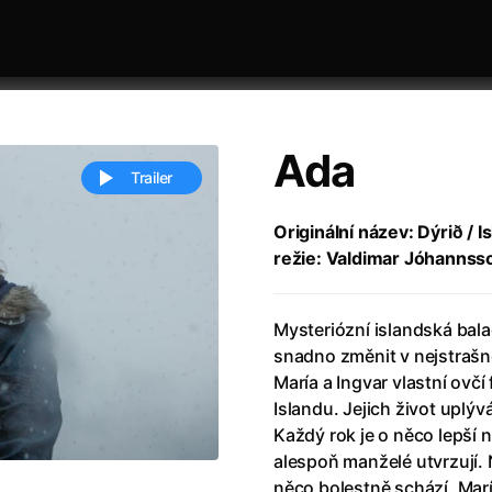
Ada
Trailer
Originální název: Dýrið / I
režie: Valdimar Jóhannss
 festivaly
Řazení dle abecedy
Mysteriózní islandská bala
snadno změnit v nejstrašně
María a Ingvar vlastní ov
Islandu. Jejich život uplýv
Každý rok je o něco lepší 
ěstí
(2024)
Annette
(2021)
alespoň manželé utvrzují.
zení legendy
(2023)
Anora
(2024)
něco bolestně schází. María