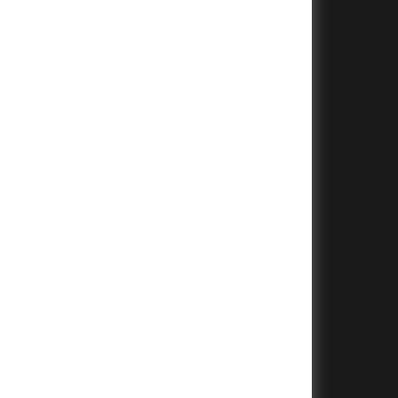
+
+
+
+