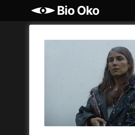
Bio Oko
Katalog filmů
Bio Oko
Cykly a
A
A máme, co jsme chtěli
(2023)
Agenti št
A pak přišla láska...
(2022)
Air: Zro