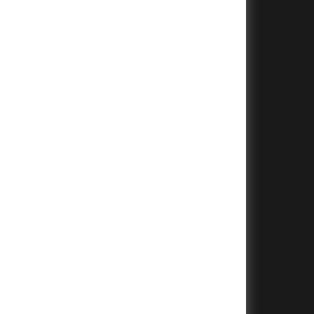
+
+
+
+