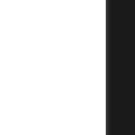
+
+
+
+