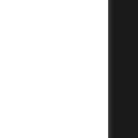
+
+
+
+