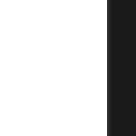
+
+
+
+
+